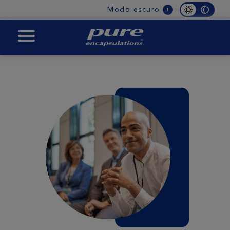
Main
Modo escuro
i
navigation
PURE