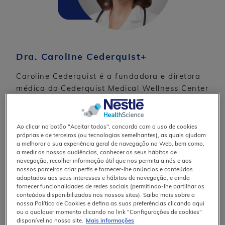
Dra. Caroline Cederquist+
Caroline Cederquist é a fundadora e diretora
médica do Cederquist Medical Wellness Center
em Nápoles (Florida, EUA) uma clínica de
medicina preventiva e de gestão holística do
peso. O seu conhecimento científico da gestão
Ao clicar no botão "Aceitar todos", concorda com o uso de cookies
próprias e de terceiros (ou tecnologias semelhantes), as quais ajudam
do peso médico através de uma nutrição
a melhorar a sua experiência geral de navegação na Web, bem como,
adequada permitiu-lhe ajudar pacientes de
a medir as nossas audiências, conhecer os seus hábitos de
todo o mundo. A Dra. Cederquist ajudou a co-
navegação, recolher informação útil que nos permita a nós e aos
nossos parceiros criar perfis e fornecer-lhe anúncios e conteúdos
™
desenvolver o produto exclusivo PureLean
.
adaptados aos seus interesses e hábitos de navegação, e ainda
fornecer funcionalidades de redes sociais (permitindo-lhe partilhar os
Recurso:
The MD Factor Diet
conteúdos disponibilizados nos nossos sites). Saiba mais sobre a
nossa Política de Cookies e defina as suas preferências clicando aqui
ou a qualquer momento clicando no link "Configurações de cookies"
disponível no nosso site.
Mais informações