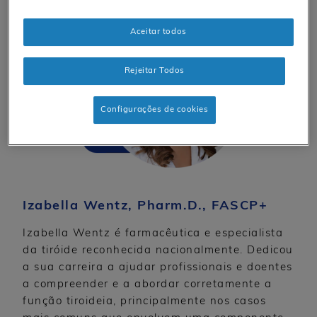
Aceitar todos
Rejeitar Todos
Configurações de cookies
Izabella Wentz, Pharm.D., FASCP+
Izabella Wentz é farmacêutica e especialista
da tiróide reconhecida nacionalmente. Dedicou
a sua carreira a ajudar profissionais e doentes
a compreender e a abordar corretamente a
função tiroideia, principalmente nos casos