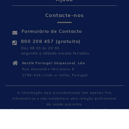
Contacte-nos
Formulário de Contacto
800 208 457 (gratuito)
Das 08:30 às 20:30,
segunda a sábado exceto feriados.
Nestlé Portugal Unipessoal, Lda.
Rua Alexandre Herculano, 8
2799-554 Linda-a-Velha, Portugal
A informação aqui providenciada tem apenas fins
informativos e não estabelece uma relação profissional
de saúde-paciente.
Todas as marcas registadas são propriedade da Société
des Produits Nestlé S.A., Vevey, Suíça ou usadas com
permissão. © 2026 Nestlé.