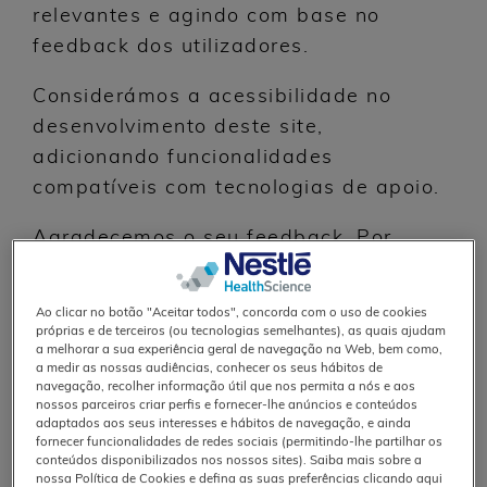
relevantes e agindo com base no
feedback dos utilizadores.
Considerámos a acessibilidade no
desenvolvimento deste site,
adicionando funcionalidades
compatíveis com tecnologias de apoio.
Agradecemos o seu feedback. Por
favor,
entre em contacto connosco
se
encontrar quaisquer barreiras de
Ao clicar no botão "Aceitar todos", concorda com o uso de cookies
acessibilidade ao navegar neste site.
próprias e de terceiros (ou tecnologias semelhantes), as quais ajudam
a melhorar a sua experiência geral de navegação na Web, bem como,
a medir as nossas audiências, conhecer os seus hábitos de
1. Estado de conformidade
navegação, recolher informação útil que nos permita a nós e aos
nossos parceiros criar perfis e fornecer-lhe anúncios e conteúdos
adaptados aos seus interesses e hábitos de navegação, e ainda
Este site está parcialmente conforme
fornecer funcionalidades de redes sociais (permitindo-lhe partilhar os
com as
conteúdos disponibilizados nos nossos sites). Saiba mais sobre a
nossa Política de Cookies e defina as suas preferências clicando aqui