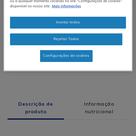
ou a qualquer momento clicando no link "Configurações de cookies"
disponível no nosso site.
Mais informações
Aceitar todos
Mulher
Rejeitar Todos
Rico em ómega-6
Configurações de cookies
60 cápsulas
Descrição de
Informação
produto
nutricional