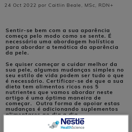
24 Oct 2022 por Caitlin Beale, MSc, RDN+
Sentir-se bem com a sua aparência
começa pelo modo como se sente. É
necessária uma abordagem holística
para abordar a temática da aparência
da pele.
Se quiser começar a cuidar melhor da
sua pele, algumas mudanças simples no
seu estilo de vida podem ser tudo o que
é necessário. Certificar-se de que a sua
dieta tem alimentos ricos nos 5
nutrientes que vamos abordar neste
artigo é uma óptima maneira de
começar. Outra forma de apoiar estas
mudanças é adicionando suplementos
alimentares ao dia a dia.
Estes cinco nutrientes podem ajudá-lo a