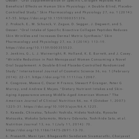
Oesser. “Oral Supplementation of Specific Collagen Peptides Has
Beneficial Effects on Human Skin Physiology: A Double-Blind, Placebo-
Controlled Study.” Skin Pharmacology and Physiology 27, no. 1 (2014):
47–55. https://doi.org/10.1159/000351376.
2. Proksch, E., M. Schunck, V. Zague, D. Segger, J. Degwert, and S.
Oesser. “Oral Intake of Specific Bioactive Collagen Peptides Reduces
Skin Wrinkles and Increases Dermal Matrix Synthesis.” Skin
Pharmacology and Physiology 27, no. 3 (2014): 113–19.
https://doi.org/10.1159/000355523.
3. Jenkins, G., L. J. Wainwright, R. Holland, K. E. Barrett, and J. Casey.
“Wrinkle Reduction in Post-Menopausal Women Consuming a Novel
Oral Supplement: A Double-Blind Placebo-Controlled Randomized
Study.” International Journal of Cosmetic Science 36, no. 1 (February
2014): 22–31. https://doi.org/10.1111/ics.12087.
4. Cosgrove, Maeve C, Oscar H Franco, Stewart P Granger, Peter G
Murray, and Andrew E Mayes. “Dietary Nutrient Intakes and Skin-
Aging Appearance among Middle-Aged American Women.” The
American Journal of Clinical Nutrition 86, no. 4 (October 1, 2007):
1225–31. https://doi.org/10.1093/ajcn/86.4.1225.
5. Kawada, Chinatsu, Takushi Yoshida, Hideto Yoshida, Ryosuke
Matsuoka, Wakako Sakamoto, Wataru Odanaka, Toshihide Sato, et al.
Nutrition Journal 13, no. 1 (July 11, 2014): 70.
https://doi.org/10.1186/1475-2891-13-70.
6. Prasanth, Mani Iyer, Bhagavathi Sundaram Sivamaruthi, Chaiyavat