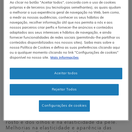
sentir-se bem consigo tanto por dentro
Ao clicar no botão "Aceitar todos", concorda com o uso de cookies
como por fora.
próprias e de terceiros (ou tecnologias semelhantes), as quais ajudam
a melhorar a sua experiência geral de navegação na Web, bem como,
1. Colagénio
a medir as nossas audiências, conhecer os seus hábitos de
navegação, recolher informação útil que nos permita a nós e aos
O colagénio é o tipo de proteína mais
nossos parceiros criar perfis e fornecer-lhe anúncios e conteúdos
abundante no seu corpo. É encontrado em
adaptados aos seus interesses e hábitos de navegação, e ainda
todo o lado, desde a pele aos ossos e
fornecer funcionalidades de redes sociais (permitindo-lhe partilhar os
articulações. Existem pelo menos dezasseis
conteúdos disponibilizados nos nossos sites). Saiba mais sobre a
nossa Política de Cookies e defina as suas preferências clicando aqui
tipos de colagénio no corpo, mas o tipo
ou a qualquer momento clicando no link "Configurações de cookies"
encontrado na sua pele ajuda a manter a pele
disponível no nosso site.
Mais informações
preenchida e firme. À medida que envelhece, a
produção de colagénio diminui naturalmente,
levando a mudanças na textura, aparência e
Aceitar todos
elasticidade da pele.
A suplementação com colagénio pode ajudar a
sua pele, apoiando melhorias nas rugas e na
Rejeitar Todos
elasticidade. Um estudo revelou que as
pessoas que tomaram um suplemento
alimentar combinado de colagénio tipo II
Configurações de cookies
(juntamente com condroitina e ácido
hialurónico) viram melhorias nas rugas do
rosto e dos olhos e na elasticidade da pele.
Melhorias na elasticidade e aparência das