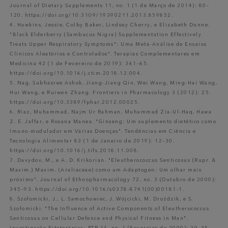
Journal of Dietary Supplements 11, no. 1 (1 de Março de 2014): 80–
120. https://doi.org/10.3109/19390211.2013.859852.
4. Hawkins, Jessie, Colby Baker, Lindsey Cherry, e Elizabeth Dunne.
"Black Elderberry (Sambucus Nigra) Supplementation Effectively
Treats Upper Respiratory Symptoms": Uma Meta-Análise de Ensaios
Clínicos Aleatórios e Controlados". Terapias Complementares em
Medicina 42 (1 de Fevereiro de 2019): 361–65.
https://doi.org/10.1016/j.ctim.2018.12.004.
5. Nag, Subhasree Ashok, Jiang-Jiang Qin, Wei Wang, Ming-Hai Wang,
Hui Wang, e Ruiwen Zhang. Frontiers in Pharmacology 3 (2012): 25.
https://doi.org/10.3389/fphar.2012.00025.
6. Riaz, Muhammad, Najm Ur Rahman, Muhammad Zia-Ul-Haq, Hawa
Z. E. Jaffar, e Rosana Manea. "Ginseng: Um suplemento dietético como
Imuno-modulador em Várias Doenças". Tendências em Ciência e
Tecnologia Alimentar 83 (1 de Janeiro de 2019): 12–30.
https://doi.org/10.1016/j.tifs.2018.11.008.
7. Davydov, M., e A. D. Krikorian. "Eleutherococcus Senticosus (Rupr. &
Maxim.) Maxim. (Araliaceae) como um Adaptogen: Um olhar mais
próximo". Journal of Ethnopharmacology 72, no. 3 (Outubro de 2000):
345–93. https://doi.org/10.1016/s0378-8741(00)00181-1.
8. Szołomicki, J., L. Samochowiec, J. Wójcicki, M. Droździk, e S.
Szołomicki. "The Influence of Active Components of Eleutherococcus
Senticosus on Cellular Defence and Physical Fitness in Man".