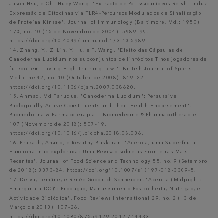
Jason Hsu, e Chi-Huey Wong. "Extracto de Polissacarídeos Reishi Induz
Expressão de Citocinas via TLR4-Percursos Modulados de Sinalização
de Proteína Kinase". Journal of Immunology (Baltimore, Md.: 1950)
173, no. 10 (15 de Novembro de 2004): 5989–99.
https://doi.org/10.4049/jimmunol.173.10.5989.
14. Zhang, Y., Z. Lin, Y. Hu, e F. Wang. "Efeito das Cápsulas de
Ganoderma Lucidum nos subconjuntos de linfócitos T nos jogadores de
futebol em 'Living High-Training Low'". British Journal of Sports
Medicine 42, no. 10 (Outubro de 2008): 819–22.
https://doi.org/10.1136/bjsm.2007.038620.
15. Ahmad, Md Faruque. "Ganoderma Lucidum": Persuasive
Biologically Active Constituents and Their Health Endorsement".
Biomedicina & Farmacoterapia = Biomedecine & Pharmacotherapie
107 (Novembro de 2018): 507–19.
https://doi.org/10.1016/j.biopha.2018.08.036.
16. Prakash, Anand, e Revathy Baskaran. "Acerola, uma Superfruta
Funcional não explorada: Uma Revisão sobre as Fronteiras Mais
Recentes". Journal of Food Science and Technology 55, no. 9 (Setembro
de 2018): 3373–84. https://doi.org/10.1007/s13197-018-3309-5.
17. Delva, Lemâne, e Renée Goodrich Schneider. "Acerola (Malpighia
Emarginata DC)": Produção, Manuseamento Pós-colheita, Nutrição, e
Actividade Biológica". Food Reviews International 29, no. 2 (13 de
Março de 2013): 107–26.
https://doi.org/10.1080/87559129.2012.714433.