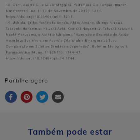
18. Carr, Anitra C., e Silvia Maggini. "Vitamina C e Função Imune".
Nutrientes 9, no. 11 (3 de Novembro de 2017): 1211.
https://doi.org/10.3390/nu9111211.
19. Uchida, Eriko, Yoshitaka Kondo, Akiko Amano, Shingo Aizawa,
Takayuki Hanamura, Hitoshi Aoki, Kenichi Nagamine, Takeshi Koizumi,
Naoki Maruyama, e Akihito Ishigami. "Absorção e Excreção de Ácido
Ascórbico Sozinho e em Acerola (Malpighia Emarginata) Suco:
Comparação em Sujeitos Saudáveis Japoneses". Boletim Biológico &
Farmacêutico 34, no. 11 (2011): 1744–47.
https://doi.org/10.1248/bpb.34.1744.
Partilhe agora
Também pode estar