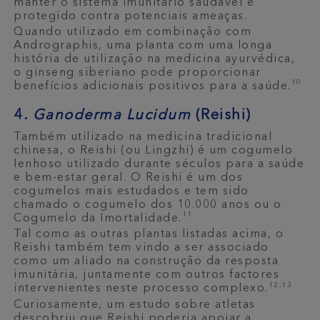
manter o sistema imunitário saudável e
protegido contra potenciais ameaças.
Quando utilizado em combinação com
Andrographis, uma planta com uma longa
história de utilização na medicina ayurvédica,
o ginseng siberiano pode proporcionar
10
benefícios adicionais positivos para a saúde.
4.
Ganoderma Lucidum
(Reishi)
Também utilizado na medicina tradicional
chinesa, o Reishi (ou Lingzhi) é um cogumelo
lenhoso utilizado durante séculos para a saúde
e bem-estar geral. O Reishi é um dos
cogumelos mais estudados e tem sido
chamado o cogumelo dos 10.000 anos ou o
11
Cogumelo da Imortalidade.
Tal como as outras plantas listadas acima, o
Reishi também tem vindo a ser associado
como um aliado na construção da resposta
imunitária, juntamente com outros factores
12,13
intervenientes neste processo complexo.
Curiosamente, um estudo sobre atletas
descobriu que Reishi poderia apoiar a