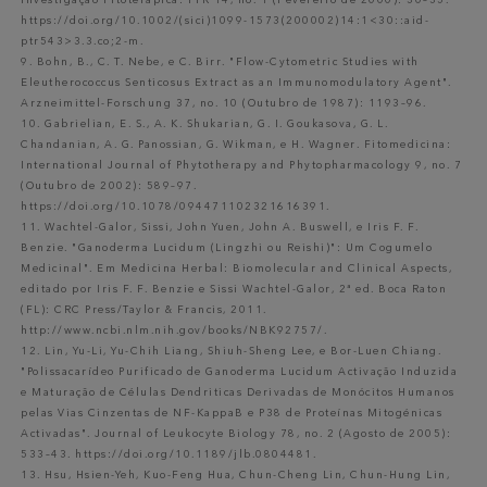
Investigação Fitoterápica: PTR 14, no. 1 (Fevereiro de 2000): 30–35.
https://doi.org/10.1002/(sici)1099-1573(200002)14:1<30::aid-
ptr543>3.3.co;2-m.
9. Bohn, B., C. T. Nebe, e C. Birr. "Flow-Cytometric Studies with
Eleutherococcus Senticosus Extract as an Immunomodulatory Agent".
Arzneimittel-Forschung 37, no. 10 (Outubro de 1987): 1193–96.
10. Gabrielian, E. S., A. K. Shukarian, G. I. Goukasova, G. L.
Chandanian, A. G. Panossian, G. Wikman, e H. Wagner. Fitomedicina:
International Journal of Phytotherapy and Phytopharmacology 9, no. 7
(Outubro de 2002): 589–97.
https://doi.org/10.1078/094471102321616391.
11. Wachtel-Galor, Sissi, John Yuen, John A. Buswell, e Iris F. F.
Benzie. "Ganoderma Lucidum (Lingzhi ou Reishi)": Um Cogumelo
Medicinal". Em Medicina Herbal: Biomolecular and Clinical Aspects,
editado por Iris F. F. Benzie e Sissi Wachtel-Galor, 2ª ed. Boca Raton
(FL): CRC Press/Taylor & Francis, 2011.
http://www.ncbi.nlm.nih.gov/books/NBK92757/.
12. Lin, Yu-Li, Yu-Chih Liang, Shiuh-Sheng Lee, e Bor-Luen Chiang.
"Polissacarídeo Purificado de Ganoderma Lucidum Activação Induzida
e Maturação de Células Dendriticas Derivadas de Monócitos Humanos
pelas Vias Cinzentas de NF-KappaB e P38 de Proteínas Mitogénicas
Activadas". Journal of Leukocyte Biology 78, no. 2 (Agosto de 2005):
533–43. https://doi.org/10.1189/jlb.0804481.
13. Hsu, Hsien-Yeh, Kuo-Feng Hua, Chun-Cheng Lin, Chun-Hung Lin,