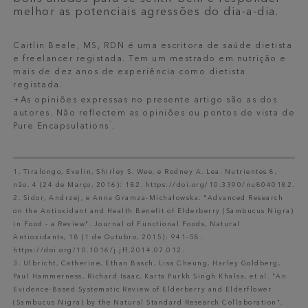
melhor as potenciais agressões do dia-a-dia.
Caitlin Beale, MS, RDN é uma escritora de saúde dietista
e freelancer registada. Tem um mestrado em nutrição e
mais de dez anos de experiência como dietista
registada.
+As opiniões expressas no presente artigo são as dos
autores. Não reflectem as opiniões ou pontos de vista de
®
Pure Encapsulations
.
1. Tiralongo, Evelin, Shirley S. Wee, e Rodney A. Lea. Nutrientes 8,
não. 4 (24 de Março, 2016): 182. https://doi.org/10.3390/nu8040182.
2. Sidor, Andrzej, e Anna Gramza-Michałowska. "Advanced Research
on the Antioxidant and Health Benefit of Elderberry (Sambucus Nigra)
in Food - a Review". Journal of Functional Foods, Natural
Antioxidants, 18 (1 de Outubro, 2015): 941-58.
https://doi.org/10.1016/j.jff.2014.07.012.
3. Ulbricht, Catherine, Ethan Basch, Lisa Cheung, Harley Goldberg,
Paul Hammerness, Richard Isaac, Karta Purkh Singh Khalsa, et al. "An
Evidence-Based Systematic Review of Elderberry and Elderflower
(Sambucus Nigra) by the Natural Standard Research Collaboration".