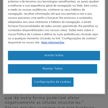
Atualmente, existe um conjunto
próprias e de terceiros (ou tecnologias semelhantes), as quais ajudam
a melhorar a sua experiência geral de navegação na Web, bem como,
crescente de provas científicas para
a medir as nossas audiências, conhecer os seus hábitos de
apoiar a utilização de certos
navegação, recolher informação útil que nos permita a nós e aos
suplementos alimentares botânicos para
nossos parceiros criar perfis e fornecer-lhe anúncios e conteúdos
a saúde imunitária. São aliados
adaptados aos seus interesses e hábitos de navegação, e ainda
poderosos que podem fazer parte de
fornecer funcionalidades de redes sociais (permitindo-lhe partilhar os
uma rotina diária de bem-estar.
conteúdos disponibilizados nos nossos sites). Saiba mais sobre a
nossa Política de Cookies e defina as suas preferências clicando aqui
Aqui estão 5 suplementos alimentares
ou a qualquer momento clicando no link "Configurações de cookies"
disponível no nosso site.
Mais informações
botânicos que podem ajudar a apoiar a
sua saúde imunitária.
Aceitar todos
1. Sambucus Nigra (Baga de
Sabugueiro Negro)
Rejeitar Todos
O sabugueiro negro tem ganho muito
popularidade nos últimos tempos, mas já é
1
utilizado medicinalmente há vários séculos.
As
Configurações de cookies
bagas e flores de sabugueiro contêm
antioxidantes, que ajudam a proteger o corpo
contra os danos oxidativos dos radicais livres
que de outra forma poderiam afetar
2
negativamente as células imunitárias.